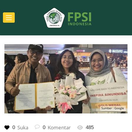
Suka
Komentar
0
0
485