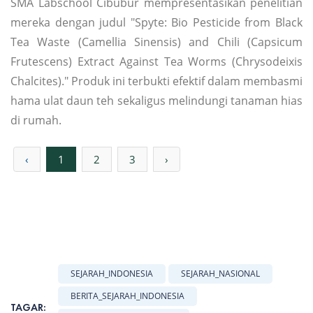
SMA Labschool Cibubur mempresentasikan penelitian
mereka dengan judul "Spyte: Bio Pesticide from Black
Tea Waste (Camellia Sinensis) and Chili (Capsicum
Frutescens) Extract Against Tea Worms (Chrysodeixis
Chalcites)." Produk ini terbukti efektif dalam membasmi
hama ulat daun teh sekaligus melindungi tanaman hias
di rumah.
‹
1
2
3
›
SEJARAH_INDONESIA
SEJARAH_NASIONAL
BERITA_SEJARAH_INDONESIA
TAGAR: