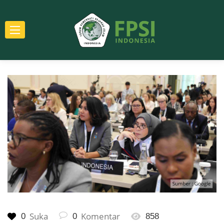
Suka
Komentar
0
0
858