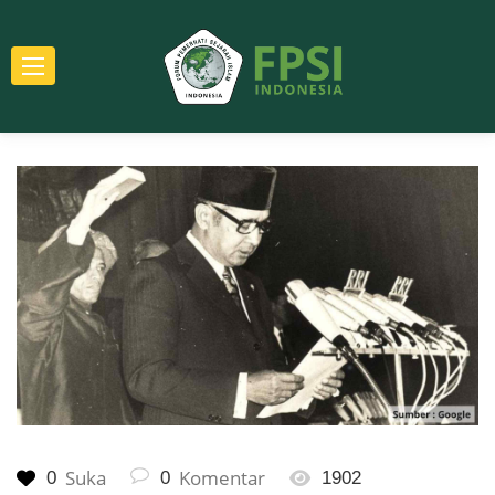
Suka
Komentar
0
0
1902