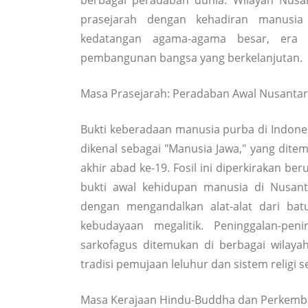
berbagai peradaban dunia. Wilayah Nusan
prasejarah dengan kehadiran manusia 
kedatangan agama-agama besar, era 
pembangunan bangsa yang berkelanjutan.
Masa Prasejarah: Peradaban Awal Nusanta
Bukti keberadaan manusia purba di Indones
dikenal sebagai "Manusia Jawa," yang ditem
akhir abad ke-19. Fosil ini diperkirakan be
bukti awal kehidupan manusia di Nusant
dengan mengandalkan alat-alat dari ba
kebudayaan megalitik. Peninggalan-pen
sarkofagus ditemukan di berbagai wilay
tradisi pemujaan leluhur dan sistem religi 
Masa Kerajaan Hindu-Buddha dan Perkem