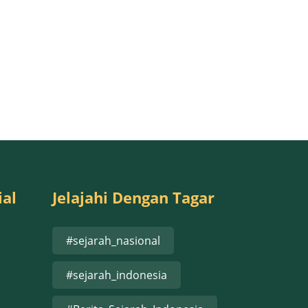
ial
Jelajahi Dengan Tagar
#sejarah_nasional
#sejarah_indonesia