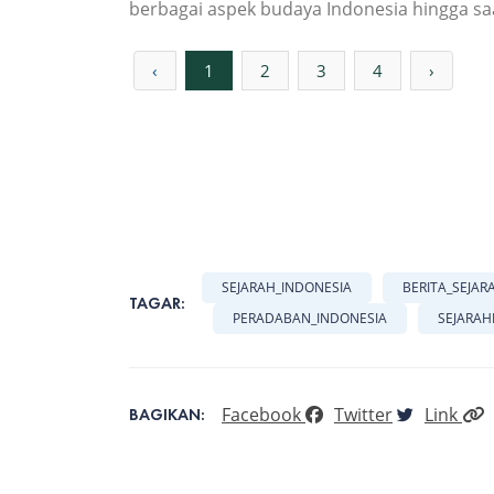
berbagai aspek budaya Indonesia hingga saa
‹
1
2
3
4
›
SEJARAH_INDONESIA
BERITA_SEJAR
TAGAR:
PERADABAN_INDONESIA
SEJARAH
Facebook
Twitter
Link
BAGIKAN: