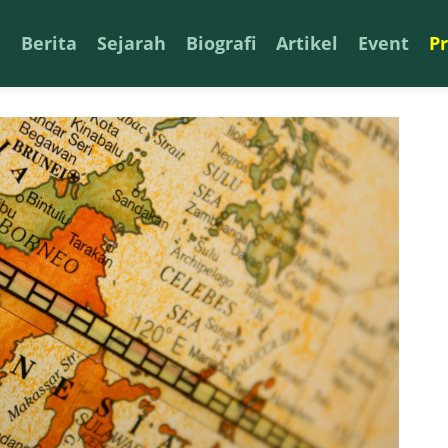
a
Berita
Sejarah
Biografi
Artikel
Event
P