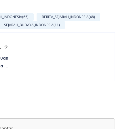
AH_INDONESIA
(65)
BERITA_SEJARAH_INDONESIA
(48)
SEJARAH_BUDAYA_INDONESIA
(11)
A
kuan
 ...
mentar.