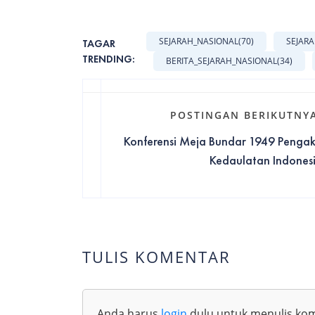
SEJARAH_NASIONAL
(70)
SEJAR
TAGAR
TRENDING:
BERITA_SEJARAH_NASIONAL
(34)
POSTINGAN BERIKUTNY
Konferensi Meja Bundar 1949 Penga
Kedaulatan Indonesia
TULIS KOMENTAR
Anda harus
login
dulu untuk menulis ko