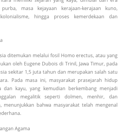
tara memiliki sejarah yang kaya, dimulai dari era
purba, masa kejayaan kerajaan-kerajaan kuno,
kolonialisme, hingga proses kemerdekaan dan
ra
ia ditemukan melalui fosil Homo erectus, atau yang
ukan oleh Eugene Dubois di Trinil, Jawa Timur, pada
rusia sekitar 1,5 juta tahun dan merupakan salah satu
ara. Pada masa ini, masyarakat prasejarah hidup
tu dan kayu, yang kemudian berkembang menjadi
inggalan megalitik seperti dolmen, menhir, dan
ah, menunjukkan bahwa masyarakat telah mengenal
sederhana.
bangan Agama