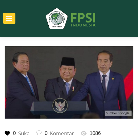
Suka
Komentar
0
0
1086