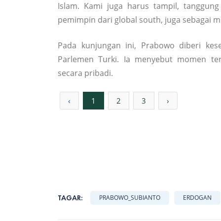
Islam. Kami juga harus tampil, tanggun
pemimpin dari global south, juga sebagai mi
Pada kunjungan ini, Prabowo diberi ke
Parlemen Turki. Ia menyebut momen ter
secara pribadi.
‹
1
2
3
›
TAGAR:
PRABOWO_SUBIANTO
ERDOGAN