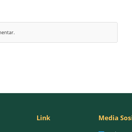
mentar.
Link
Media Sos