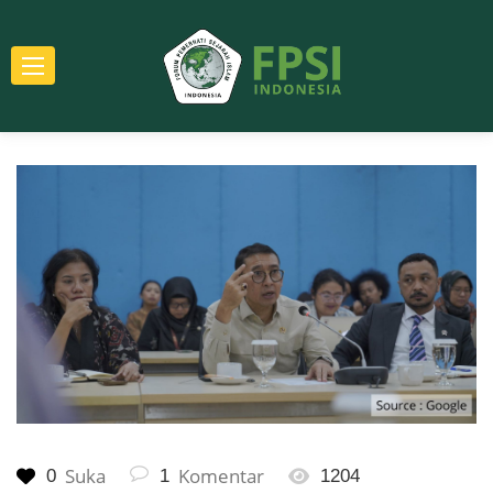
Suka
Komentar
0
1
1204