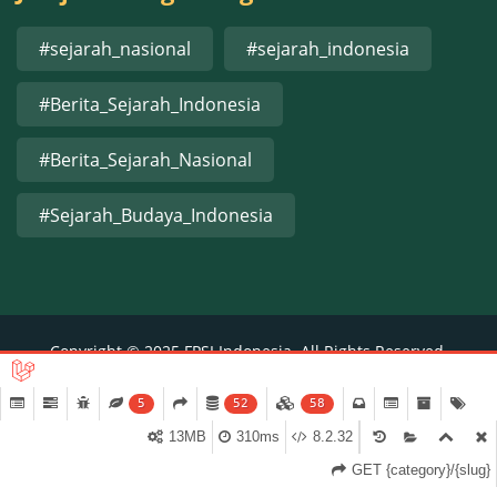
#sejarah_nasional
#sejarah_indonesia
#Berita_Sejarah_Indonesia
#Berita_Sejarah_Nasional
#Sejarah_Budaya_Indonesia
Copyright © 2025 FPSI Indonesia. All Rights Reserved.
5
52
58
13MB
310ms
8.2.32
GET {category}/{slug}