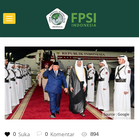
Suka
Komentar
0
0
894