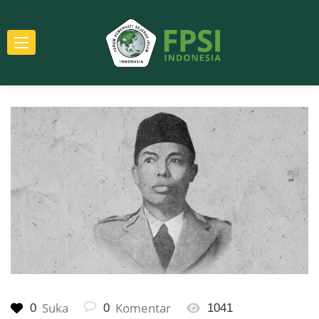
Suka
Komentar
0
0
1041