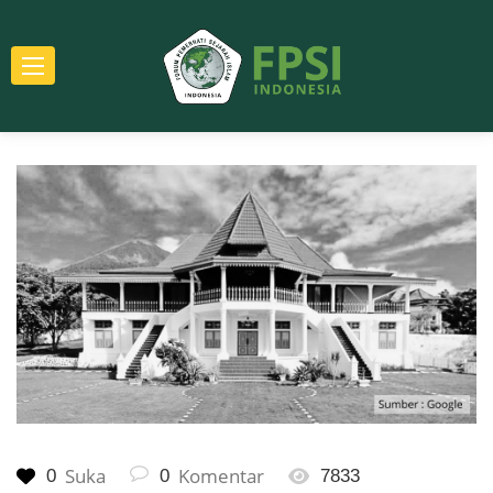
Suka
Komentar
0
0
7833